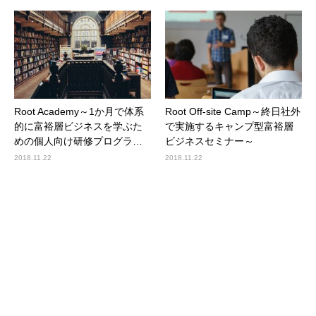
Root Academy～1か月で体系
Root Off-site Camp～終日社外
的に富裕層ビジネスを学ぶた
で実施するキャンプ型富裕層
めの個人向け研修プログラ…
ビジネスセミナー～
2018.11.22
2018.11.22