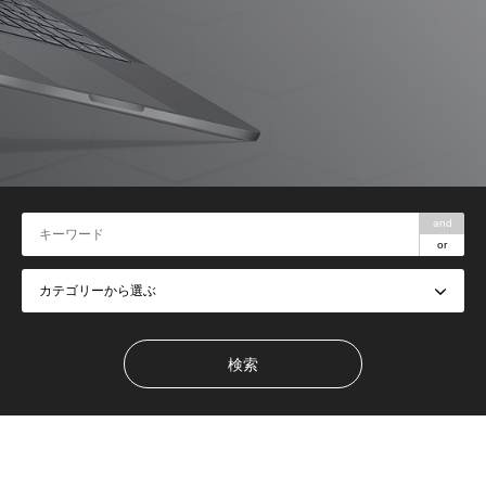
and
or