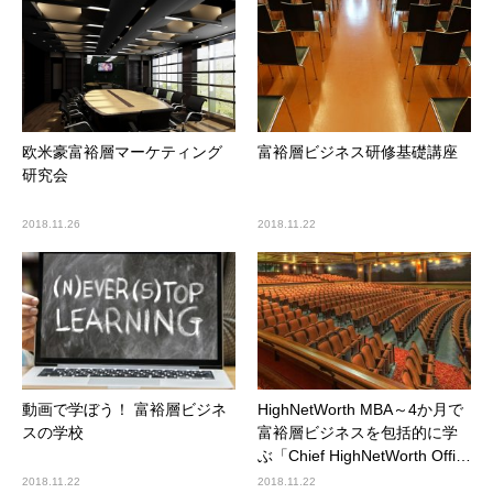
欧米豪富裕層マーケティング
富裕層ビジネス研修基礎講座
研究会
2018.11.26
2018.11.22
動画で学ぼう！ 富裕層ビジネ
HighNetWorth MBA～4か月で
スの学校
富裕層ビジネスを包括的に学
ぶ「Chief HighNetWorth Offi…
2018.11.22
2018.11.22