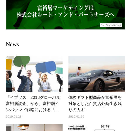
News
「イプソス 2018グローバル
体験ギフト型商品が富裕層を
富裕層調査」から、富裕層イ
対象とした百貨店外商生き残
ンバウンド戦略における「…
りのカギ
2019.01.28
2019.01.25