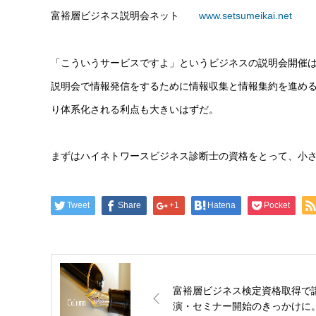
富裕層ビジネス説明会ネット
www.setsumeikai.net
「こういうサービスですよ」というビジネスの説明会開催
説明会で情報発信をするために情報収集と情報集約を進める
り体系化される利点も大きいはずだ。
まずはハイネトワースビジネス診断士の資格をとって、小
Tweet
Share
+1
Hatena
Pocket
富裕層ビジネス検定資格取得で
演・セミナー開始のきっかけに