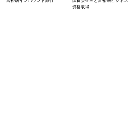
富裕層インバウンド旅行
試食会企画と富裕層ビジネス
資格取得